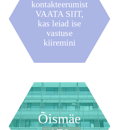
kontakteerumist
VAATA SIIT,
kas leiad ise
vastuse
kiiremini
Õismäe