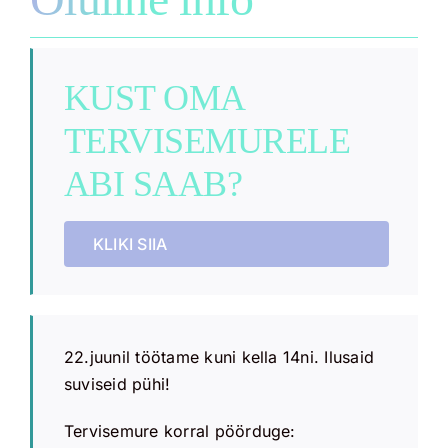
KUST OMA
TERVISEMURELE
ABI SAAB?
KLIKI SIIA
22.juunil töötame kuni kella 14ni. Ilusaid
suviseid pühi!
Tervisemure korral pöörduge: