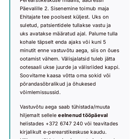
Perearstikeskuse filiaalis, aadressil
Päevalille 2. Sisenemine toimub maja
Ehitajate tee poolsest küljest. Uks on
suletud, patsientidele tullakse vastu ja
uks avatakse määratud ajal. Palume tulla
kohale täpselt enda ajaks või kuni 5
minutit enne vastuvõtu aega, siis on õues
ootamist vähem. Välisjalatsid tuleb jätta
ootesaali ukse juurde ja välisriided kappi.
Soovitame kaasa võtta oma sokid või
põrandasõbralikud ja õhukesed
võimlemissussid.
Vastuvõtu aega saab tühistada/muuta
hiljemalt sellele
eelnenud tööpäeval
helistades +372 6747 240 või teavitades
kirjalikult e-perearstikeskuse kaudu.