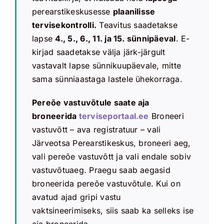
perearstikeskusesse
plaanilisse
tervisekontrolli.
Teavitus saadetakse
lapse
4., 5., 6., 11. ja 15. sünnipäeval
. E-
kirjad saadetakse välja järk-järgult
vastavalt lapse sünnikuupäevale, mitte
sama sünniaastaga lastele ühekorraga.
Pereõe vastuvõtule saate aja
broneerida
terviseportaal.ee
Broneeri
vastuvõtt – ava registratuur – vali
Järveotsa Perearstikeskus, broneeri aeg,
vali pereõe vastuvõtt ja vali endale sobiv
vastuvõtuaeg. Praegu saab aegasid
broneerida pereõe vastuvõtule. Kui on
avatud ajad gripi vastu
vaktsineerimiseks, siis saab ka selleks ise