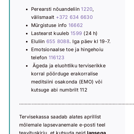
Perearsti nõuandeliin
1220
,
välismaalt
+372 634 6630
Mürgistuse info
16662
Lastearst kuuleb
1599
(24 h)
Eluliin
655 8088
. Iga päev kl 19-7.
Emotsionaalse toe ja hingehoiu
telefon
116123
Ägeda ja eluohtliku terviserikke
korral pöörduge erakorralise
meditsiini osakonda (EMO) või
kutsuge abi numbrilt 112
………………………………………………………………………
Tervisekassa saadab alates aprillist
mõlemale lapsevanemale e-posti teel
teavituskirju, et kutsuda neid
lapsega