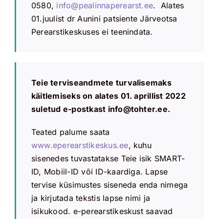
0580,
info@pealinnaperearst.ee
. Alates
01.juulist dr Aunini patsiente Järveotsa
Perearstikeskuses ei teenindata.
Teie terviseandmete turvalisemaks
käitlemiseks on alates 01. aprillist 2022
suletud e-postkast info@tohter.ee.
Teated palume saata
www.eperearstikeskus.ee
, kuhu
sisenedes tuvastatakse Teie isik SMART-
ID, Mobiil-ID või ID-kaardiga. Lapse
tervise küsimustes siseneda enda nimega
ja kirjutada tekstis lapse nimi ja
isikukood. e-perearstikeskust saavad