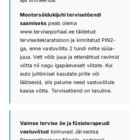
aja broneerida.
Mootorsõidukijuhi tervisetõendi
saamiseks
peab olema
www.terviseportaal.ee täidetud
tervisedeklaratsioon ja kinnitatud PIN2-
ga, enne vastuvõttu 2 tundi mitte süüa-
juua. Vett võib juua ja ettenähtud ravimid
võtta nii nagu igapäevaselt võtate. Kui
auto juhtimisel kasutate prille või
läätsesid, siis palume need vastuvõtule
kaasa võtta. Tervisetõend on tasuline.
Vaimse tervise õe ja füsioterapeudi
vastuvõtud
toimuvad Järveotsa