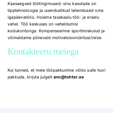
Kaasaegsed töötingimused: sinu kasutada on
tipptehnoloogia ja uuenduslikud lahendused oma
igapäevatöös. Hoiame tasakaalu töö- ja eraelu
vahel. Töö keskuses on vaheldumisi
kodukontoriga. Kompenseerime sportimiskulud ja
võimaldame põnevaid motivatsiooniüritusi/reise.
Kontakteeru meiega
Kui tunned, et meie tööpakkumine võiks sulle huvi
pakkuda, kirjuta julgelt
ann@tohter.ee