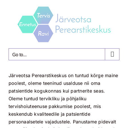
Skip
to
content
Go to...
Järveotsa Perearstikeskus on tuntud kõrge maine
poolest, oleme teeninud usalduse nii oma
patsientide kogukonnas kui partnerite seas.
Oleme tuntud tervikliku ja põhjaliku
tervishoiuteenuse pakkumise poolest, mis
keskendub kvaliteedile ja patsientide
personaalsetele vajadustele. Panustame pidevalt