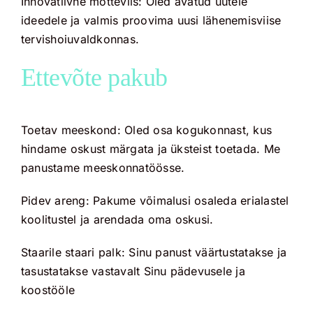
Innovatiivne mõtteviis: Oled avatud uutele
ideedele ja valmis proovima uusi lähenemisviise
tervishoiuvaldkonnas.
Ettevõte pakub
Toetav meeskond: Oled osa kogukonnast, kus
hindame oskust märgata ja üksteist toetada. Me
panustame meeskonnatöösse.
Pidev areng: Pakume võimalusi osaleda erialastel
koolitustel ja arendada oma oskusi.
Staarile staari palk: Sinu panust väärtustatakse ja
tasustatakse vastavalt Sinu pädevusele ja
koostööle