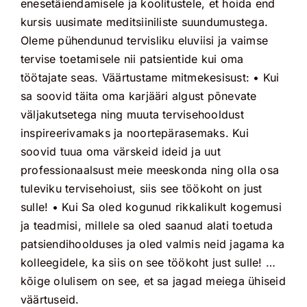
enesetäiendamisele ja koolitustele, et hoida end
kursis uusimate meditsiiniliste suundumustega.
Oleme pühendunud tervisliku eluviisi ja vaimse
tervise toetamisele nii patsientide kui oma
töötajate seas. Väärtustame mitmekesisust:
• Kui
sa soovid täita oma karjääri algust põnevate
väljakutsetega ning muuta tervisehooldust
inspireerivamaks ja noortepärasemaks. Kui
soovid tuua oma värskeid ideid ja uut
professionaalsust meie meeskonda ning olla osa
tuleviku tervisehoiust, siis see töökoht on just
sulle! • Kui Sa oled kogunud rikkalikult kogemusi
ja teadmisi, millele sa oled saanud alati toetuda
patsiendihoolduses ja oled valmis neid jagama ka
kolleegidele, ka siis on see töökoht just sulle! …
kõige olulisem on see, et sa jagad meiega ühiseid
väärtuseid.