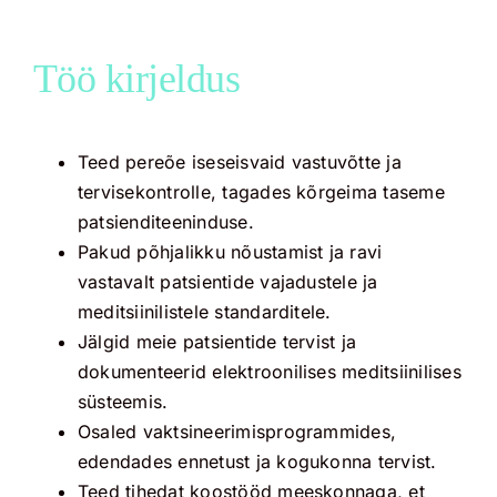
Töö kirjeldus
Teed pereõe iseseisvaid vastuvõtte ja
tervisekontrolle, tagades kõrgeima taseme
patsienditeeninduse.
Pakud põhjalikku nõustamist ja ravi
vastavalt patsientide vajadustele ja
meditsiinilistele standarditele.
Jälgid meie patsientide tervist ja
dokumenteerid elektroonilises meditsiinilises
süsteemis.
Osaled vaktsineerimisprogrammides,
edendades ennetust ja kogukonna tervist.
Teed tihedat koostööd meeskonnaga, et